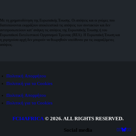
Με τη χρηματοδότηση της Ευρωπαϊκής Ένωσης. Οι απόψεις και οι γνώμες που
διατυπώνονται εκφράζουν αποκλειστικά τις απόψεις των συντακτών και δεν
αντιπροσωπεύουν κατ' ανάγκη τις απόψεις της Ευρωπαϊκής Ένωσης ή του
Ευρωπαϊκού Εκτελεστικού Οργανισμού Έρευνας (REA). Η Ευρωπαϊκή Ένωση και
η χορηγούσα αρχή δεν μπορούν να θεωρηθούν υπεύθυνοι για τις εκφραζόμενες
απόψεις.
Πολιτική Aπορρήτου
Πολιτική για τα Cookies
Πολιτική Aπορρήτου
Πολιτική για τα Cookies
FCI4AFRICA
© 2026. ALL RIGHTS RESERVED.
Social media