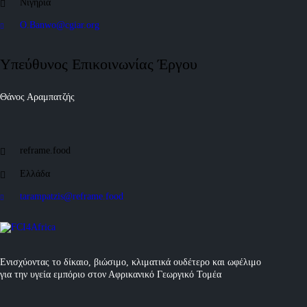
Νιγηρία
O.Banwo@cgiar.org
Υπεύθυνος Επικοινωνίας Έργου
Θάνος Αραμπατζής
reframe.food
Ελλάδα
tarampatzis@reframe.food
Ενισχύοντας το δίκαιο, βιώσιμο, κλιματικά ουδέτερο και ωφέλιμο
για την υγεία εμπόριο στον Αφρικανικό Γεωργικό Τομέα