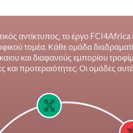
τικός αντίκτυπος, το έργο FCI4Africa 
φικού τομέα. Κάθε ομάδα διαδραματί
αιου και διαφανούς εμπορίου τροφίμω
ς και προτεραιότητες. Οι ομάδες αυτές