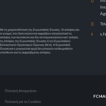
Int
Ins
Agr
Τα
Με τη χρηματοδότηση της Ευρωπαϊκής Ένωσης. Οι απόψεις και
s.f
οι γνώμες που διατυπώνονται εκφράζουν αποκλειστικά τις
απόψεις των συντακτών και δεν αντιπροσωπεύουν κατ' ανάγκη
τις απόψεις της Ευρωπαϊκής Ένωσης ή του Ευρωπαϊκού
Εκτελεστικού Οργανισμού Έρευνας (REA). Η Ευρωπαϊκή
Ένωση και η χορηγούσα αρχή δεν μπορούν να θεωρηθούν
υπεύθυνοι για τις εκφραζόμενες απόψεις.
Πολιτική Aπορρήτου
FCI4Af
Πολιτική για τα Cookies