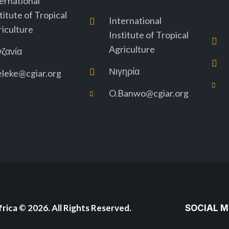
ernational
titute of Tropical
International
iculture
Institute of Tropical
Agriculture
νζανία
Νιγηρία
eleke@cgiar.org
O.Banwo@cgiar.org
rica
© 2026. All Rights Reserved.
SOCIAL M