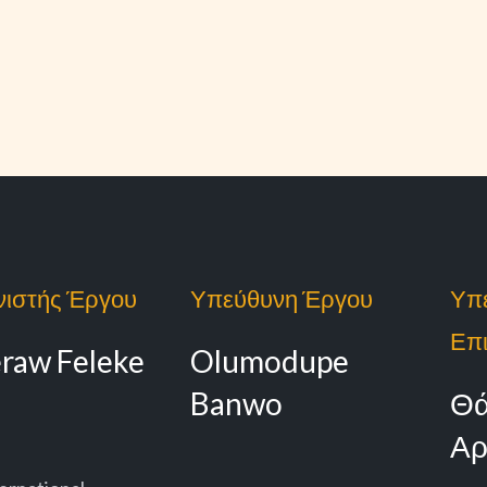
νιστής Έργου
Υπεύθυνη Έργου
Υπ
Επι
eraw Feleke
Olumodupe
Banwo
Θά
Αρ