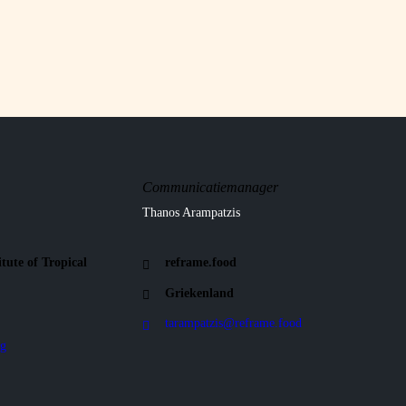
Communicatiemanager
Thanos Arampatzis
itute of Tropical
reframe.food
Griekenland
tarampatzis@reframe.food
g