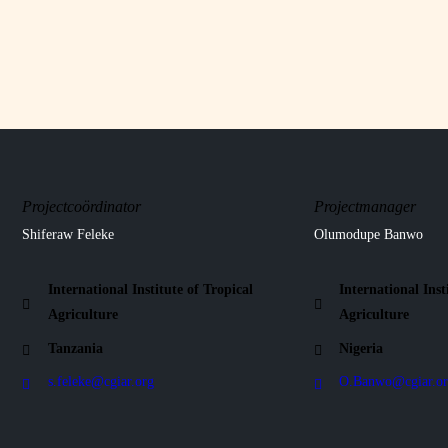
Projectcoördinator
Projectmanager
Shiferaw Feleke
Olumodupe Banwo
International Institute of Tropical
International Inst
Agriculture
Agriculture
Tanzania
Nigeria
s.feleke@cgiar.org
O.Banwo@cgiar.or