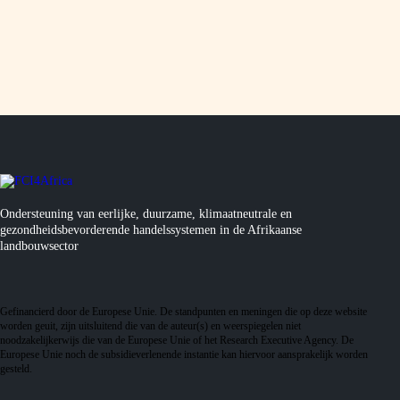
Ondersteuning van eerlijke, duurzame, klimaatneutrale en
gezondheidsbevorderende handelssystemen in de Afrikaanse
landbouwsector
Gefinancierd door de Europese Unie. De standpunten en meningen die op deze website
worden geuit, zijn uitsluitend die van de auteur(s) en weerspiegelen niet
noodzakelijkerwijs die van de Europese Unie of het Research Executive Agency. De
Europese Unie noch de subsidieverlenende instantie kan hiervoor aansprakelijk worden
gesteld.