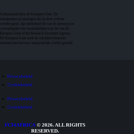
Gefinancierd door de Europese Unie. De
standpunten en meningen die op deze website
worden geuit, zijn uitsluitend die van de auteur(s) en
weerspiegelen niet noodzakelijkerwijs die van de
Europese Unie of het Research Executive Agency.
De Europese Unie noch de subsidieverlenende
instantie kan hiervoor aansprakelijk worden gesteld.
Privacybeleid
Cookiebeleid
Privacybeleid
Cookiebeleid
FCI4AFRICA
© 2026. ALL RIGHTS
RESERVED.