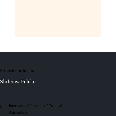
Projectcoördinator
Shiferaw Feleke
International Institute of Tropical
Agriculture