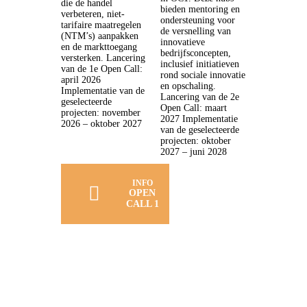
die de handel
bieden mentoring en
verbeteren, niet-
ondersteuning voor
tarifaire maatregelen
de versnelling van
(NTM’s) aanpakken
innovatieve
en de markttoegang
bedrijfsconcepten,
versterken. Lancering
inclusief initiatieven
van de 1e Open Call:
rond sociale innovatie
april 2026
en opschaling.
Implementatie van de
Lancering van de 2e
geselecteerde
Open Call: maart
projecten: november
2027 Implementatie
2026 – oktober 2027
van de geselecteerde
projecten: oktober
2027 – juni 2028
INFO
OPEN
CALL 1