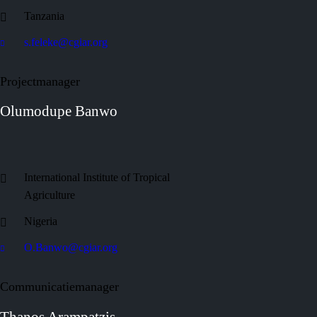
Tanzania
s.feleke@cgiar.org
Projectmanager
Olumodupe Banwo
International Institute of Tropical
Agriculture
Nigeria
O.Banwo@cgiar.org
Communicatiemanager
Thanos Arampatzis