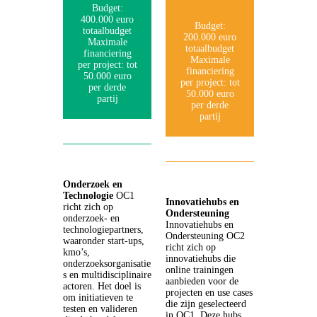
Budget:
400.000 euro
Budget:
totaalbudget
200.000 euro
Maximale
totaalbudget
financiering
Maximale
per project: tot
financiering
50.000 euro
per project: tot
per derde
50.000 euro
partij
per derde
partij
Onderzoek en
Technologie
OC1
Innovatiehubs en
richt zich op
Ondersteuning
onderzoek- en
Innovatiehubs en
technologiepartners,
Ondersteuning OC2
waaronder start-ups,
richt zich op
kmo’s,
innovatiehubs die
onderzoeksorganisatie
online trainingen
s en multidisciplinaire
aanbieden voor de
actoren. Het doel is
projecten en use cases
om initiatieven te
die zijn geselecteerd
testen en valideren
in OC1. Deze hubs