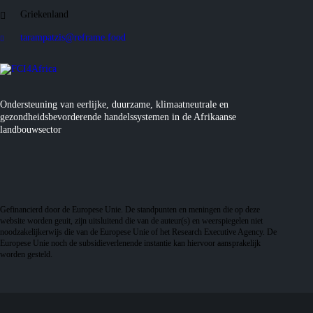
Griekenland
tarampatzis@reframe.food
Ondersteuning van eerlijke, duurzame, klimaatneutrale en
gezondheidsbevorderende handelssystemen in de Afrikaanse
landbouwsector
Gefinancierd door de Europese Unie. De standpunten en meningen die op deze
website worden geuit, zijn uitsluitend die van de auteur(s) en weerspiegelen niet
noodzakelijkerwijs die van de Europese Unie of het Research Executive Agency. De
Europese Unie noch de subsidieverlenende instantie kan hiervoor aansprakelijk
worden gesteld.