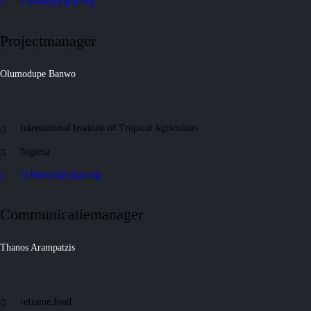
s.feleke@cgiar.org
Projectmanager
Olumodupe Banwo
International Institute of Tropical Agriculture
Nigeria
O.Banwo@cgiar.org
Communicatiemanager
Thanos Arampatzis
reframe.food