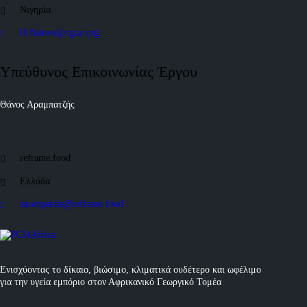
Νιγηρία
O.Banwo@cgiar.org
Υπεύθυνος Επικοινωνίας Έργου
Θάνος Αραμπατζής
reframe.food
Ελλάδα
tarampatzis@reframe.food
Ενισχύοντας το δίκαιο, βιώσιμο, κλιματικά ουδέτερο και ωφέλιμο
για την υγεία εμπόριο στον Αφρικανικό Γεωργικό Τομέα