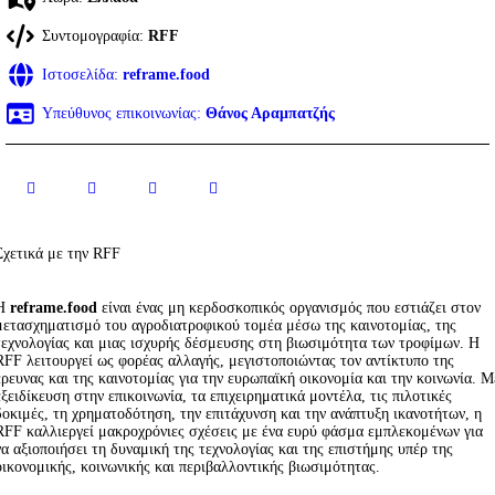
Συντομογραφία:
RFF
Ιστοσελίδα:
reframe.food
Υπεύθυνος επικοινωνίας:
Θάνος Αραμπατζής
Σχετικά με την RFF
Η
reframe.food
είναι ένας μη κερδοσκοπικός οργανισμός που εστιάζει στον
μετασχηματισμό του αγροδιατροφικού τομέα μέσω της καινοτομίας, της
τεχνολογίας και μιας ισχυρής δέσμευσης στη βιωσιμότητα των τροφίμων. Η
RFF λειτουργεί ως φορέας αλλαγής, μεγιστοποιώντας τον αντίκτυπο της
έρευνας και της καινοτομίας για την ευρωπαϊκή οικονομία και την κοινωνία. Μ
εξειδίκευση στην επικοινωνία, τα επιχειρηματικά μοντέλα, τις πιλοτικές
δοκιμές, τη χρηματοδότηση, την επιτάχυνση και την ανάπτυξη ικανοτήτων, η
RFF καλλιεργεί μακροχρόνιες σχέσεις με ένα ευρύ φάσμα εμπλεκομένων για
να αξιοποιήσει τη δυναμική της τεχνολογίας και της επιστήμης υπέρ της
οικονομικής, κοινωνικής και περιβαλλοντικής βιωσιμότητας.