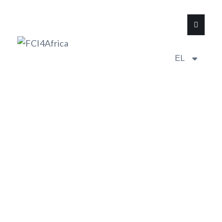
EL
PRESS RELEASES
ΜΕΝΟΥ
Όλα τα άρθρα
#!trpst#trp-gettext...