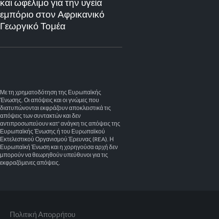
και ωφέλιμο για την υγεία
εμπόριο στον Αφρικανικό
Γεωργικό Τομέα
Με τη χρηματοδότηση της Ευρωπαϊκής
Ένωσης. Οι απόψεις και οι γνώμες που
διατυπώνονται εκφράζουν αποκλειστικά τις
απόψεις των συντακτών και δεν
αντιπροσωπεύουν κατ' ανάγκη τις απόψεις της
Ευρωπαϊκής Ένωσης ή του Ευρωπαϊκού
Εκτελεστικού Οργανισμού Έρευνας (REA). Η
Ευρωπαϊκή Ένωση και η χορηγούσα αρχή δεν
μπορούν να θεωρηθούν υπεύθυνοι για τις
εκφραζόμενες απόψεις.
Πολιτική Aπορρήτου